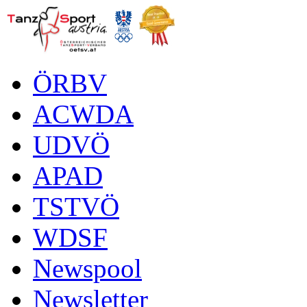
ÖRBV
ACWDA
UDVÖ
APAD
TSTVÖ
WDSF
Newspool
Newsletter