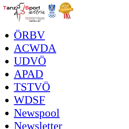
ÖRBV
ACWDA
UDVÖ
APAD
TSTVÖ
WDSF
Newspool
Newsletter