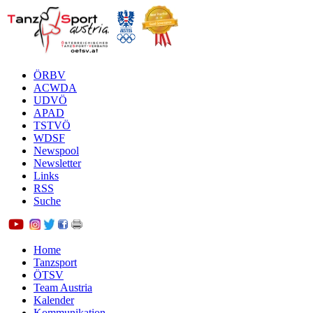
ÖRBV
ACWDA
UDVÖ
APAD
TSTVÖ
WDSF
Newspool
Newsletter
Links
RSS
Suche
Home
Tanzsport
ÖTSV
Team Austria
Kalender
Kommunikation