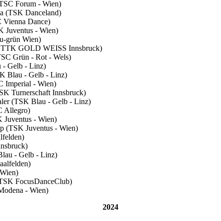
(UTSC Forum - Wien)
uka (TSK Danceland)
C Vienna Dance)
K Juventus - Wien)
au-grün Wien)
 (1. TTK GOLD WEISS Innsbruck)
TSC Grün - Rot - Wels)
 - Gelb - Linz)
K Blau - Gelb - Linz)
C Imperial - Wien)
TSK Turnerschaft Innsbruck)
aler (TSK Blau - Gelb - Linz)
C Allegro)
K Juventus - Wien)
pp (TSK Juventus - Wien)
lfelden)
nnsbruck)
Blau - Gelb - Linz)
aalfelden)
 Wien)
on TSK FocusDanceClub)
 Modena - Wien)
2024