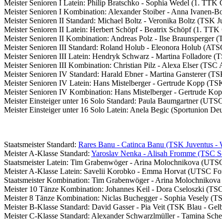
Meister Senioren I Latein: Philip Bratschko - Sophia Wedel (1. T
Meister Senioren I Kombination: Alexander Stoiber - Anna Ivanen
Meister Senioren II Standard: Michael Boltz - Veronika Boltz (TSK J
Meister Senioren II Latein: Herbert Schöpf - Beatrix Schöpf (1. 
Meister Senioren II Kombination: Andreas Polz - Ilse Braunsperger (
Meister Senioren III Standard: Roland Holub - Eleonora Holub (ATS
Meister Senioren III Latein: Hendryk Schwarz - Martina Folladore (
Meister Senioren III Kombination: Christian Pilz - Alexa Elser (TSC 
Meister Senioren IV Standard: Harald Ebner - Martina Gansterer (TS
Meister Senioren IV Latein: Hans Mistelberger - Gertrude Kopp (TS
Meister Senioren IV Kombination: Hans Mistelberger - Gertrude Ko
Meister Einsteiger unter 16 Solo Standard: Paula Baumgartner (UTS
Meister Einsteiger unter 16 Solo Latein: Anela Begic (Sportunion D
Staatsmeister Standard:
Rares Banu - Catinca Banu (TSK Juventus - 
Meister A-Klasse Standard:
Yaroslav Nenka - Alisah Fromme (TSC 
Staatsmeister Latein: Tim Grabenwöger - Arina Molochnikova (UTS
Meister A-Klasse Latein: Savelii Korobko - Emma Horvat (UTSC Fo
Staatsmeister Kombination: Tim Grabenwöger - Arina Molochnikov
Meister 10 Tänze Kombination: Johannes Keil - Dora Cseloszki (TS
Meister 8 Tänze Kombination: Niclas Buchegger - Sophia Vesely (TS
Meister B-Klasse Standard: David Gasser - Pia Veit (TSK Blau - Gelb
Meister C-Klasse Standard: Alexander Schwarzlmüller - Tamina Sche