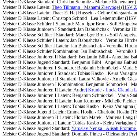
Meister D-Klasse Standard: Christian Schmitz - Melanie Eichenauer
Meister B-Klasse Latein:
Theo Tillmann - Manami Ziervogel (HSV Z
Meister C-Klasse Latein: Thaer El Haj Hussein - Celine Odegaard-Ju
Meister D-Klasse Latein: Christoph Schmid - Lea Leitenmüller (HSV
Meister C-Klasse Schüler I Standard: Marc Igor Bron - Sofi Airape
Meister D-Klasse Junioren I Standard: Jan Babushchak - Veronika 
Meister D-Klasse Schüler I Standard: Marc Igor Bron - Sofi Airape
Meister C-Klasse Schüler I Latein: Jan Babushchak - Veronika Hir
Meister D-Klasse Schüler I Latein: Jan Babushchak - Veronika Hir
Meister C-Klasse Schüler Kombination: Jan Babushchak - Veronika
Meister B-Klasse Junioren II Standard: Benjamin Bübl - Angelina 
Meister B-Klasse Jugend Standard: Benjamin Bübl - Angelina Bab
Meister B-Klasse Junioren I Standard: Benjamin Schmöckel - Maria
Meister C-Klasse Junioren I Standard: Tobias Kasbo - Keira Variagi
Meister D-Klasse Junioren II Standard: Laura Valkovic - Amelie Gl
Meister D-Klasse Junioren I Kombination: Benjamin Schmöckel - M
Meister B-Klasse Junioren II Latein:
Andrej Krunic - Lucia Claudia 
Meister B-Klasse Junioren I Latein: Benjamin Schmöckel - Maria S
Meister C-Klasse Junioren II Latein: Ioan Kummer - Michelle Pichle
Meister C-Klasse Junioren I Latein: Tobias Kasbo - Keira Variagina
Meister D-Klasse Jugend Latein: Emma Hoslin - Charlotte Hoslin (T
Meister D-Klasse Junioren II Latein: Florian Marek - Marlena Lang
Meister D-Klasse Junioren I Latein: Tobias Kasbo - Keira Variagina
Meister A-Klasse Jugend Standard:
Yaroslav Nenka - Alisah Fromme
Meister C-Klasse Jugend Standard: Dominik Pintea - Oleksandra Pr