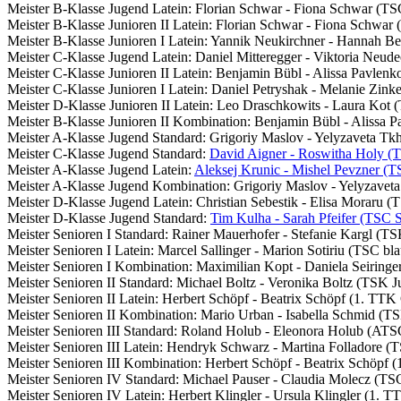
Meister B-Klasse Jugend Latein: Florian Schwar - Fiona Schwar (T
Meister B-Klasse Junioren II Latein: Florian Schwar - Fiona Schwar
Meister B-Klasse Junioren I Latein: Yannik Neukirchner - Hannah B
Meister C-Klasse Jugend Latein: Daniel Mitteregger - Viktoria Neu
Meister C-Klasse Junioren II Latein: Benjamin Bübl - Alissa Pavle
Meister C-Klasse Junioren I Latein: Daniel Petryshak - Melanie Zi
Meister D-Klasse Junioren II Latein: Leo Draschkowits - Laura Kot
Meister B-Klasse Junioren II Kombination: Benjamin Bübl - Alissa
Meister A-Klasse Jugend Standard: Grigoriy Maslov - Yelyzaveta T
Meister C-Klasse Jugend Standard:
David Aigner - Roswitha Holy (T
Meister A-Klasse Jugend Latein:
Aleksej Krunic - Mishel Pevzner (
Meister A-Klasse Jugend Kombination: Grigoriy Maslov - Yelyzave
Meister D-Klasse Jugend Latein: Christian Sebestik - Elisa Moraru
Meister D-Klasse Jugend Standard:
Tim Kulha - Sarah Pfeifer (TSC 
Meister Senioren I Standard: Rainer Mauerhofer - Stefanie Kargl (TS
Meister Senioren I Latein: Marcel Sallinger - Marion Sotiriu (TSC bl
Meister Senioren I Kombination: Maximilian Kopt - Daniela Seiring
Meister Senioren II Standard: Michael Boltz - Veronika Boltz (TSK J
Meister Senioren II Latein: Herbert Schöpf - Beatrix Schöpf (1. 
Meister Senioren II Kombination: Mario Urban - Isabella Schmid (TS
Meister Senioren III Standard: Roland Holub - Eleonora Holub (ATS
Meister Senioren III Latein: Hendryk Schwarz - Martina Folladore (
Meister Senioren III Kombination: Herbert Schöpf - Beatrix Schö
Meister Senioren IV Standard: Michael Pauser - Claudia Molecz (TS
Meister Senioren IV Latein: Herbert Klingler - Ursula Klingler (