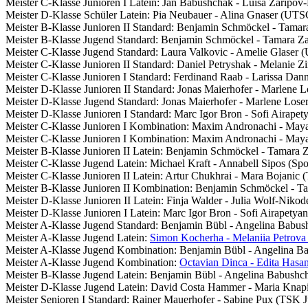
Meister C-Klasse Junioren I Latein: Jan Babushchak - Luisa Zarip
Meister D-Klasse Schüler Latein: Pia Neubauer - Alina Gnaser (UTS
Meister B-Klasse Junioren II Standard: Benjamin Schmöckel - Tam
Meister B-Klasse Jugend Standard: Benjamin Schmöckel - Tamara 
Meister C-Klasse Jugend Standard: Laura Valkovic - Amelie Glaser
Meister C-Klasse Junioren II Standard: Daniel Petryshak - Melanie
Meister C-Klasse Junioren I Standard: Ferdinand Raab - Larissa Dan
Meister D-Klasse Junioren II Standard: Jonas Maierhofer - Marlene 
Meister D-Klasse Jugend Standard: Jonas Maierhofer - Marlene Lose
Meister D-Klasse Junioren I Standard: Marc Igor Bron - Sofi Airap
Meister C-Klasse Junioren I Kombination: Maxim Andronachi - Ma
Meister C-Klasse Junioren I Kombination: Maxim Andronachi - Ma
Meister B-Klasse Junioren II Latein: Benjamin Schmöckel - Tamara
Meister C-Klasse Jugend Latein: Michael Kraft - Annabell Sipos (S
Meister C-Klasse Junioren II Latein: Artur Chukhrai - Mara Bojani
Meister B-Klasse Junioren II Kombination: Benjamin Schmöckel - 
Meister D-Klasse Junioren II Latein: Finja Walder - Julia Wolf-Ni
Meister D-Klasse Junioren I Latein: Marc Igor Bron - Sofi Airapet
Meister A-Klasse Jugend Standard: Benjamin Bübl - Angelina Bab
Meister A-Klasse Jugend Latein:
Simon Kocherha - Melaniia Petrov
Meister A-Klasse Jugend Kombination: Benjamin Bübl - Angelina 
Meister A-Klasse Jugend Kombination:
Octavian Dinca - Edita Hasa
Meister B-Klasse Jugend Latein: Benjamin Bübl - Angelina Babush
Meister D-Klasse Jugend Latein: David Costa Hammer - Maria Knap
Meister Senioren I Standard: Rainer Mauerhofer - Sabine Pux (TSK J