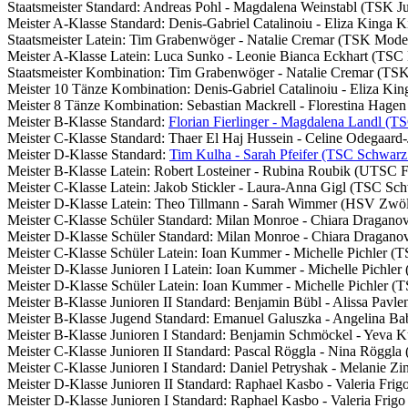
Staatsmeister Standard: Andreas Pohl - Magdalena Weinstabl (TSK J
Meister A-Klasse Standard: Denis-Gabriel Catalinoiu - Eliza Kinga 
Staatsmeister Latein: Tim Grabenwöger - Natalie Cremar (TSK Mode
Meister A-Klasse Latein: Luca Sunko - Leonie Bianca Eckhart (TSC
Staatsmeister Kombination: Tim Grabenwöger - Natalie Cremar (TS
Meister 10 Tänze Kombination: Denis-Gabriel Catalinoiu - Eliza Ki
Meister 8 Tänze Kombination: Sebastian Mackrell - Florestina Hage
Meister B-Klasse Standard:
Florian Fierlinger - Magdalena Landl (T
Meister C-Klasse Standard: Thaer El Haj Hussein - Celine Odegaard
Meister D-Klasse Standard:
Tim Kulha - Sarah Pfeifer (TSC Schwarz
Meister B-Klasse Latein: Robert Losteiner - Rubina Roubik (UTSC 
Meister C-Klasse Latein: Jakob Stickler - Laura-Anna Gigl (TSC Sc
Meister D-Klasse Latein: Theo Tillmann - Sarah Wimmer (HSV Zwöl
Meister C-Klasse Schüler Standard: Milan Monroe - Chiara Dragan
Meister D-Klasse Schüler Standard: Milan Monroe - Chiara Dragan
Meister C-Klasse Schüler Latein: Ioan Kummer - Michelle Pichler (
Meister D-Klasse Junioren I Latein: Ioan Kummer - Michelle Pichle
Meister D-Klasse Schüler Latein: Ioan Kummer - Michelle Pichler (
Meister B-Klasse Junioren II Standard: Benjamin Bübl - Alissa Pav
Meister B-Klasse Jugend Standard: Emanuel Galuszka - Angelina 
Meister B-Klasse Junioren I Standard: Benjamin Schmöckel - Yev
Meister C-Klasse Junioren II Standard: Pascal Röggla - Nina Röggl
Meister C-Klasse Junioren I Standard: Daniel Petryshak - Melanie 
Meister D-Klasse Junioren II Standard: Raphael Kasbo - Valeria Fri
Meister D-Klasse Junioren I Standard: Raphael Kasbo - Valeria Fri