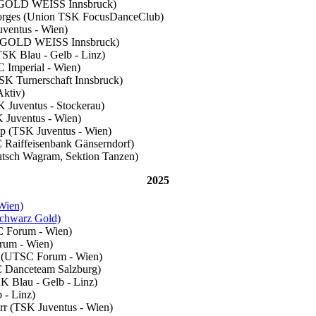
TK GOLD WEISS Innsbruck)
-Borges (Union TSK FocusDanceClub)
uventus - Wien)
TTK GOLD WEISS Innsbruck)
TSK Blau - Gelb - Linz)
C Imperial - Wien)
TSK Turnerschaft Innsbruck)
Aktiv)
K Juventus - Stockerau)
K Juventus - Wien)
pp (TSK Juventus - Wien)
C Raiffeisenbank Gänserndorf)
eutsch Wagram, Sektion Tanzen)
2025
Wien)
Schwarz Gold)
C Forum - Wien)
rum - Wien)
a (UTSC Forum - Wien)
C Danceteam Salzburg)
K Blau - Gelb - Linz)
 - Linz)
rr (TSK Juventus - Wien)