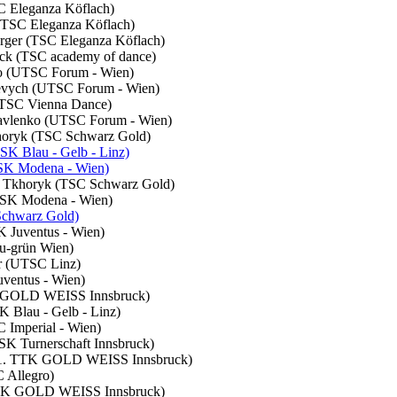
SC Eleganza Köflach)
 (TSC Eleganza Köflach)
erger (TSC Eleganza Köflach)
deck (TSC academy of dance)
nko (UTSC Forum - Wien)
nkevych (UTSC Forum - Wien)
 (TSC Vienna Dance)
 Pavlenko (UTSC Forum - Wien)
khoryk (TSC Schwarz Gold)
SK Blau - Gelb - Linz)
TSK Modena - Wien)
ta Tkhoryk (TSC Schwarz Gold)
 (TSK Modena - Wien)
Schwarz Gold)
K Juventus - Wien)
au-grün Wien)
er (UTSC Linz)
uventus - Wien)
TTK GOLD WEISS Innsbruck)
K Blau - Gelb - Linz)
C Imperial - Wien)
TSK Turnerschaft Innsbruck)
pf (1. TTK GOLD WEISS Innsbruck)
C Allegro)
1. TTK GOLD WEISS Innsbruck)