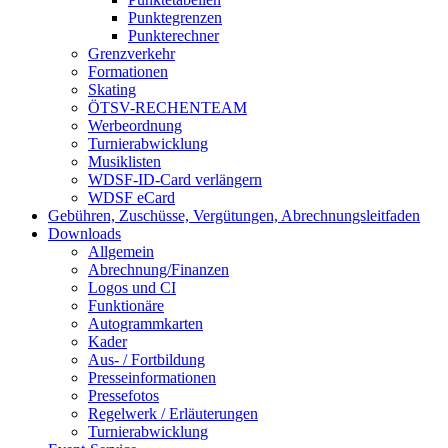
Punktegrenzen
Punkterechner
Grenzverkehr
Formationen
Skating
ÖTSV-RECHENTEAM
Werbeordnung
Turnierabwicklung
Musiklisten
WDSF-ID-Card verlängern
WDSF eCard
Gebühren, Zuschüsse, Vergütungen, Abrechnungsleitfaden
Downloads
Allgemein
Abrechnung/Finanzen
Logos und CI
Funktionäre
Autogrammkarten
Kader
Aus- / Fortbildung
Presseinformationen
Pressefotos
Regelwerk / Erläuterungen
Turnierabwicklung