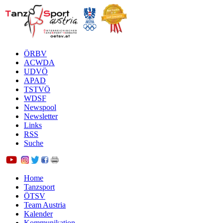
ÖRBV
ACWDA
UDVÖ
APAD
TSTVÖ
WDSF
Newspool
Newsletter
Links
RSS
Suche
Home
Tanzsport
ÖTSV
Team Austria
Kalender
Kommunikation