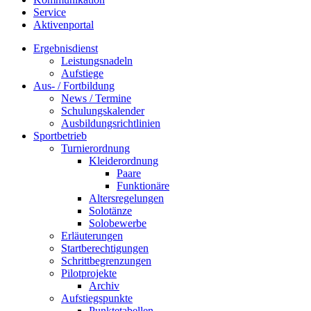
Service
Aktivenportal
Ergebnisdienst
Leistungsnadeln
Aufstiege
Aus- / Fortbildung
News / Termine
Schulungskalender
Ausbildungsrichtlinien
Sportbetrieb
Turnierordnung
Kleiderordnung
Paare
Funktionäre
Altersregelungen
Solotänze
Solobewerbe
Erläuterungen
Startberechtigungen
Schrittbegrenzungen
Pilotprojekte
Archiv
Aufstiegspunkte
Punktetabellen