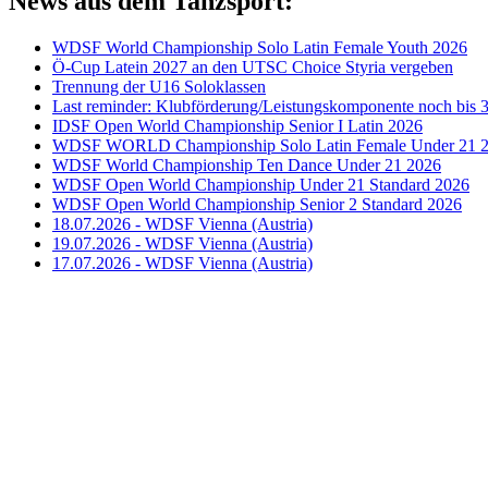
News aus dem Tanzsport:
WDSF World Championship Solo Latin Female Youth 2026
Ö-Cup Latein 2027 an den UTSC Choice Styria vergeben
Trennung der U16 Soloklassen
Last reminder: Klubförderung/Leistungskomponente noch bis 3
IDSF Open World Championship Senior I Latin 2026
WDSF WORLD Championship Solo Latin Female Under 21 
WDSF World Championship Ten Dance Under 21 2026
WDSF Open World Championship Under 21 Standard 2026
WDSF Open World Championship Senior 2 Standard 2026
18.07.2026 - WDSF Vienna (Austria)
19.07.2026 - WDSF Vienna (Austria)
17.07.2026 - WDSF Vienna (Austria)