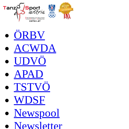
ÖRBV
ACWDA
UDVÖ
APAD
TSTVÖ
WDSF
Newspool
Newsletter