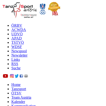
ÖRBV
ACWDA
UDVÖ
APAD
TSTVÖ
WDSF
Newspool
Newsletter
Links
RSS
Suche
Home
Tanzsport
ÖTSV
Team Austria
Kalender
Kommunikation