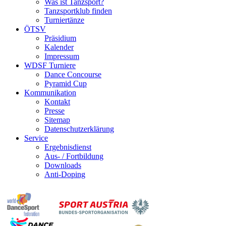
Was ist Tanzsport?
Tanzsportklub finden
Turniertänze
ÖTSV
Präsidium
Kalender
Impressum
WDSF Turniere
Dance Concourse
Pyramid Cup
Kommunikation
Kontakt
Presse
Sitemap
Datenschutzerklärung
Service
Ergebnisdienst
Aus- / Fortbildung
Downloads
Anti-Doping