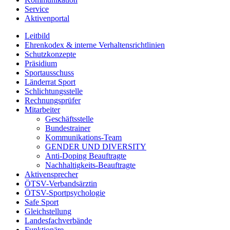
Service
Aktivenportal
Leitbild
Ehrenkodex & interne Verhaltensrichtlinien
Schutzkonzepte
Präsidium
Sportausschuss
Länderrat Sport
Schlichtungsstelle
Rechnungsprüfer
Mitarbeiter
Geschäftsstelle
Bundestrainer
Kommunikations-Team
GENDER UND DIVERSITY
Anti-Doping Beauftragte
Nachhaltigkeits-Beauftragte
Aktivensprecher
ÖTSV-Verbandsärztin
ÖTSV-Sportpsychologie
Safe Sport
Gleichstellung
Landesfachverbände
Funktionäre