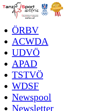
ÖRBV
ACWDA
UDVÖ
APAD
TSTVÖ
WDSF
Newspool
Newsletter