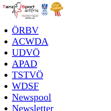
ÖRBV
ACWDA
UDVÖ
APAD
TSTVÖ
WDSF
Newspool
Newsletter