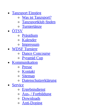
Tanzsport Einstieg
Was ist Tanzsport?
Tanzsportklub finden
Turniertänze
ÖTSV
Präsidium
Kalender
Impressum
WDSF Turniere
Dance Concourse
Pyramid Cup
Kommunikation
Presse
Kontakt
Sitemap
Datenschutzerklärung
Service
Ergebnisdienst
Aus- / Fortbildung
Downloads
Anti-Doping