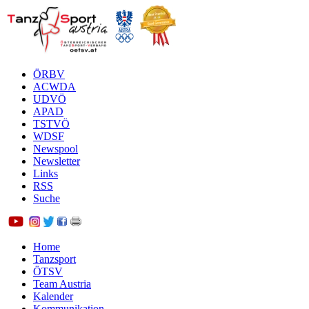
ÖRBV
ACWDA
UDVÖ
APAD
TSTVÖ
WDSF
Newspool
Newsletter
Links
RSS
Suche
Home
Tanzsport
ÖTSV
Team Austria
Kalender
Kommunikation