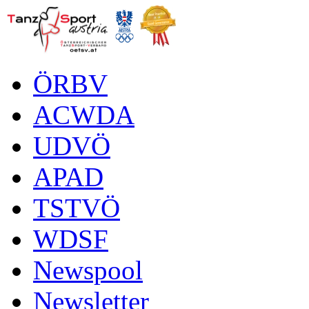
ÖRBV
ACWDA
UDVÖ
APAD
TSTVÖ
WDSF
Newspool
Newsletter