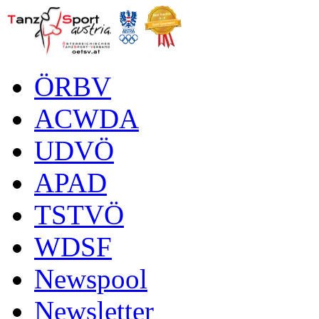
ÖRBV
ACWDA
UDVÖ
APAD
TSTVÖ
WDSF
Newspool
Newsletter