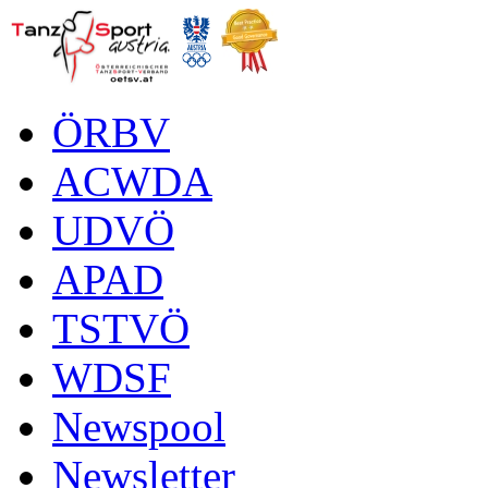
ÖRBV
ACWDA
UDVÖ
APAD
TSTVÖ
WDSF
Newspool
Newsletter