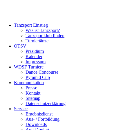
Tanzsport Einstieg
Was ist Tanzsport?
Tanzsportklub finden
Turniertänze
ÖTSV
Präsidium
Kalender
Impressum
WDSF Turniere
Dance Concourse
Pyramid Cup
Kommunikation
Presse
Kontakt
Sitemap
Datenschutzerklärung
Service
Ergebnisdienst
Aus- / Fortbildung
Downloads
Anti-Doping