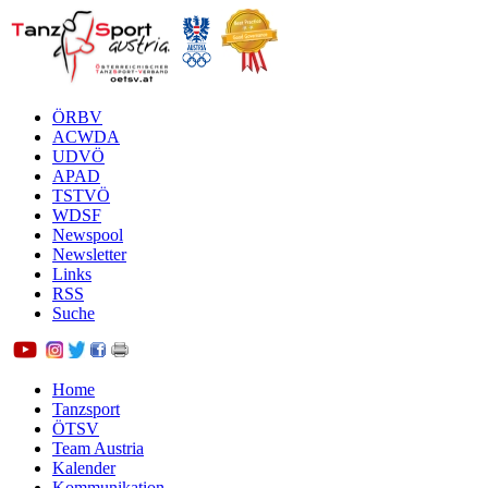
ÖRBV
ACWDA
UDVÖ
APAD
TSTVÖ
WDSF
Newspool
Newsletter
Links
RSS
Suche
Home
Tanzsport
ÖTSV
Team Austria
Kalender
Kommunikation