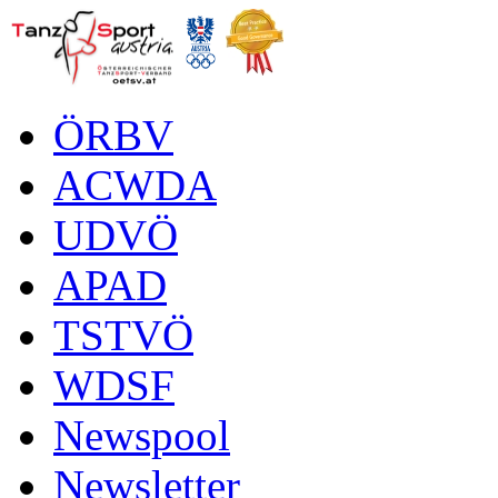
ÖRBV
ACWDA
UDVÖ
APAD
TSTVÖ
WDSF
Newspool
Newsletter