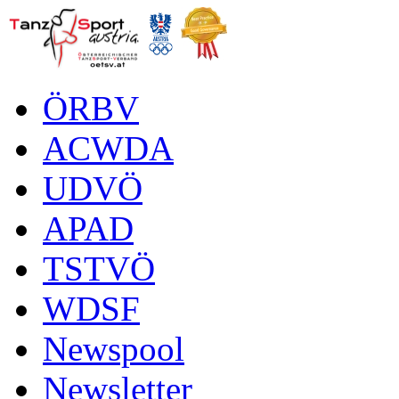
ÖRBV
ACWDA
UDVÖ
APAD
TSTVÖ
WDSF
Newspool
Newsletter