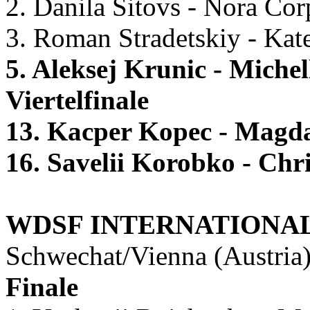
2. Danila Sitovs - Nora Co
3. Roman Stradetskiy - Kat
5. Aleksej Krunic - Miche
Viertelfinale
13. Kacper Kopec - Magd
16. Savelii Korobko - Chr
WDSF INTERNATIONA
Schwechat/Vienna (Austria)
Finale