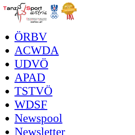
ÖRBV
ACWDA
UDVÖ
APAD
TSTVÖ
WDSF
Newspool
Newsletter