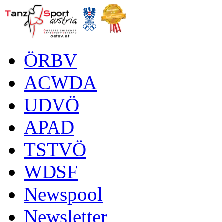
ÖRBV
ACWDA
UDVÖ
APAD
TSTVÖ
WDSF
Newspool
Newsletter