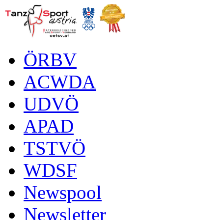
ÖRBV
ACWDA
UDVÖ
APAD
TSTVÖ
WDSF
Newspool
Newsletter